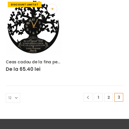
DISCOUNT LIMITAT
Ceas cadou de la fina pentru nasa copacul vietii
De la
65.40
lei
1
2
3