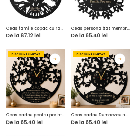
Ceas familie copac cu radacini si mere
Ceas personalizat membri familiei
De la
87.12
lei
De la
65.40
lei
DISCOUNT LIMITAT
DISCOUNT LIMITAT
Ceas cadou pentru parinti copacul vietii
Ceas cadou Dumnezeu ne-a daruit nasi copacul vietii
De la
65.40
lei
De la
65.40
lei