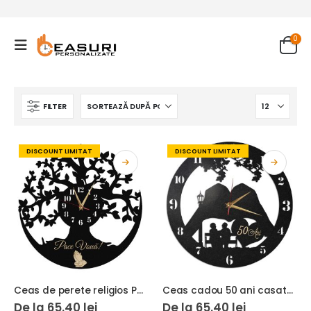
0
FILTER
DISCOUNT LIMITAT
DISCOUNT LIMITAT
Ceas de perete religios Pace Voua
Ceas cadou 50 ani casatorie felinar
De la
65.40
lei
De la
65.40
lei