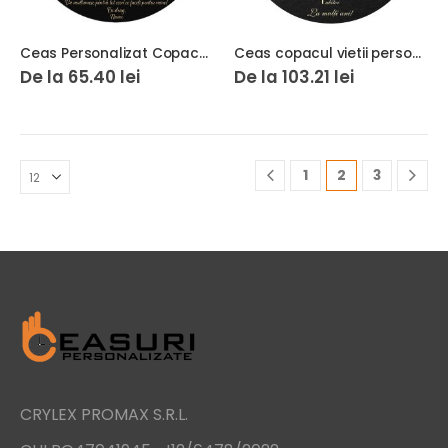
Ceas Personalizat Copacul Vietii Dragi bunici 01
Ceas copacul vietii personalizat Andrei
De la
65.40
lei
De la
103.21
lei
1
2
3
CRYLEX PROMAX S.R.L.