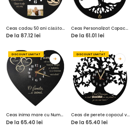
Ceas cadou 50 ani căsătorie cu poză și verighete
Ceas Personalizat Copacul Vietii 02
De la
87.12
lei
De la
61.01
lei
DISCOUNT LIMITAT
DISCOUNT LIMITAT
Ceas inima mare cu Numele Familiei Gravate
Ceas de perete copacul vietii cea mai buna soacra
De la
65.40
lei
De la
65.40
lei