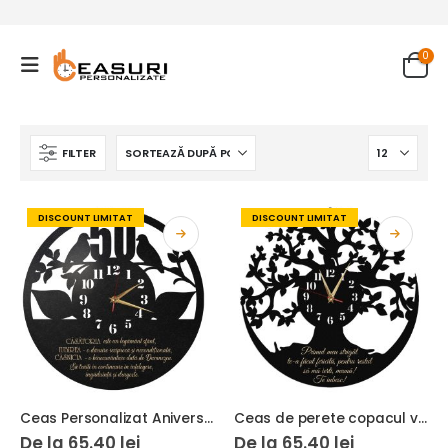
0
FILTER
DISCOUNT LIMITAT
DISCOUNT LIMITAT
Ceas Personalizat Aniversare 50 Ani Casatorie cu porumbei
Ceas de perete copacul vietii sa ma ierti mama
De la
65.40
lei
De la
65.40
lei