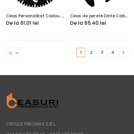
Ceas Personalizat Cadou Medic Asistenta 08
Ceas de perete Dinte Cabinet Stomatologic
De la
61.01
lei
De la
65.40
lei
1
2
3
4
CRYLEX PROMAX S.R.L.