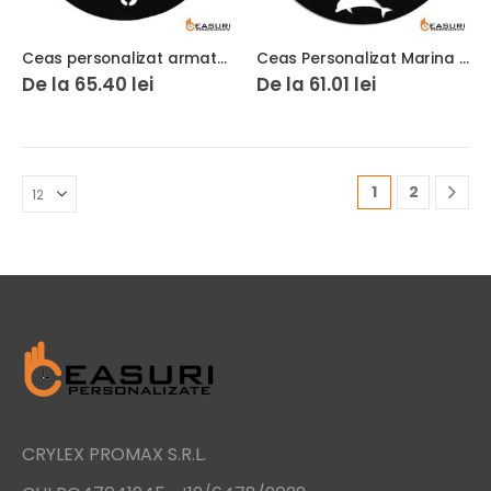
Ceas personalizat armata soldat rachete patriot
Ceas Personalizat Marina Militara Romana 01
De la
65.40
lei
De la
61.01
lei
1
2
CRYLEX PROMAX S.R.L.