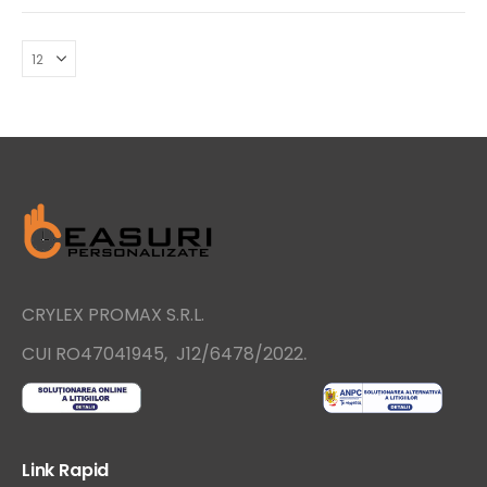
CRYLEX PROMAX S.R.L.
.
CUI RO47041945, J12/6478/2022
Link Rapid