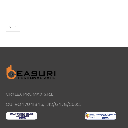
CRYLEX PROMAX S.R.L.
.
CUI RO47041945, J12/6478/2022