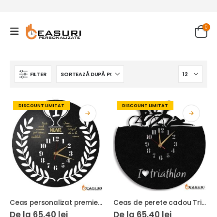
0
FILTER
DISCOUNT LIMITAT
DISCOUNT LIMITAT
Ceas personalizat premiere 01
Ceas de perete cadou Triatlon 01
De la
65.40
lei
De la
65.40
lei