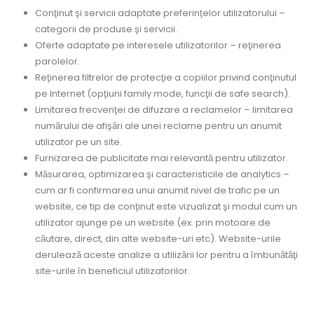
Conţinut şi servicii adaptate preferinţelor utilizatorului –
categorii de produse şi servicii.
Oferte adaptate pe interesele utilizatorilor – reţinerea
parolelor.
Reţinerea filtrelor de protecţie a copiilor privind conţinutul
pe Internet (opţiuni family mode, funcţii de safe search).
Limitarea frecvenţei de difuzare a reclamelor – limitarea
numărului de afişări ale unei reclame pentru un anumit
utilizator pe un site.
Furnizarea de publicitate mai relevantă pentru utilizator.
Măsurarea, optimizarea şi caracteristicile de analytics –
cum ar fi confirmarea unui anumit nivel de trafic pe un
website, ce tip de conţinut este vizualizat şi modul cum un
utilizator ajunge pe un website (ex. prin motoare de
căutare, direct, din alte website-uri etc). Website-urile
derulează aceste analize a utilizării lor pentru a îmbunătăţi
site-urile în beneficiul utilizatorilor.