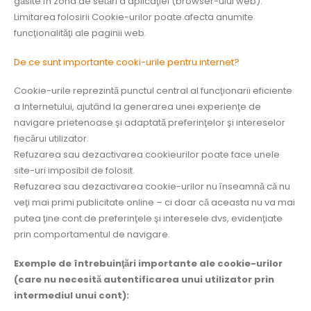
găsite în zona de setări a aplicaţiei (browser-ului web).
Limitarea folosirii Cookie-urilor poate afecta anumite
funcţionalităţi ale paginii web.
De ce sunt importante cooki-urile pentru internet?
Cookie-urile reprezintă punctul central al funcţionarii eficiente
a Internetului, ajutând la generarea unei experienţe de
navigare prietenoase şi adaptată preferinţelor şi intereselor
fiecărui utilizator.
Refuzarea sau dezactivarea cookieurilor poate face unele
site-uri imposibil de folosit.
Refuzarea sau dezactivarea cookie-urilor nu înseamnă că nu
veţi mai primi publicitate online – ci doar că aceasta nu va mai
putea ţine cont de preferinţele şi interesele dvs, evidenţiate
prin comportamentul de navigare.
Exemple de întrebuinţări importante ale cookie-urilor
(care nu necesită autentificarea unui utilizator prin
intermediul unui cont):