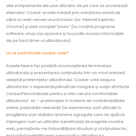
alte echipamente ale unui utilizator de pe care se accesează
internetul. Cookie-ul este instalat prin solicitarea emisă de
către un web-server unui browser (ex: Internet Explorer,
Chrome) şi este complet “pasiv” (nu conţine programe
software, viruşi sau spyware şi nu poate accesa informaţiile
de pe hard drive-ul utilizatorului).
La ce sunt folosite cookie-urile?
Aceste fişiere fac posibilă recunoaşterea terminalului
utilizatorului şi prezentarea conţinutului într-un mod relevant,
adaptat preferinţelor utilizatorului. Cookie-urile asigura
utilizatorilor o experienţă plăcută de navigare şi susţin eforturile
CeasuriPersonalizate pentru a oferi servicii comfortabile
utilizatorilor: ex: – preferinţele în materie de confidenţialitate
online, publicitate relevantă. De asemenea, sunt utilizate în
pregătirea unor statistici anonime agregate care ne ajută să
înţelegem cum un utilizator beneficiază de paginile noastre
web, permiţându-ne îmbunătăţirea structurii şi conţinutului lor,
excluzând indentificarea personală a utilizatorului.