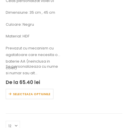
Ceas personalizat volei 01
Dimensiune: 35 cm , 45 cm
Culoare: Negru
Material: HDF
Prevazut cu mecanism cu
agatatoare care necesita o
baterie AA (neinclusa in
Se personalizeaza cu nume
colet)
si numar sau alt…
De la
65.40
lei
SELECTEAZA OPTIUNILE