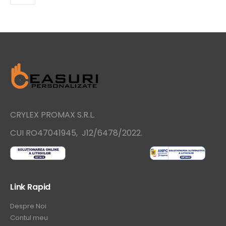
CRYLEX PROMAX S.R.L.
.
CUI RO47041945, J12/6478/2022
Link Rapid
Despre Noi
Contul meu