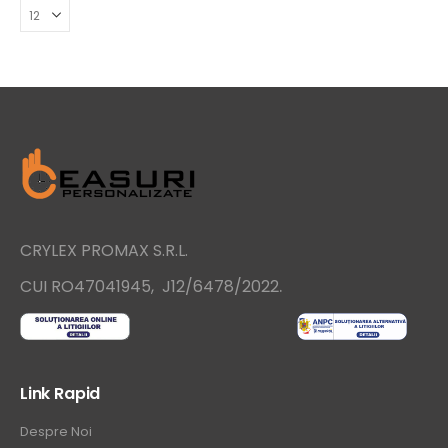
CRYLEX PROMAX S.R.L.
.
CUI RO47041945, J12/6478/2022
Link Rapid
Despre Noi