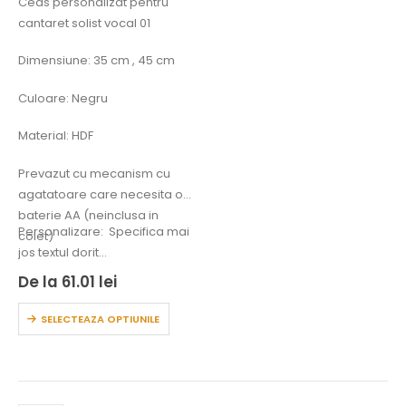
Ceas personalizat pentru
cantaret solist vocal 01
Dimensiune: 35 cm , 45 cm
Culoare: Negru
Material: HDF
Prevazut cu mecanism cu
agatatoare care necesita o
baterie AA (neinclusa in
Personalizare: Specifica mai
colet)
jos textul dorit…
De la
61.01
lei
SELECTEAZA OPTIUNILE