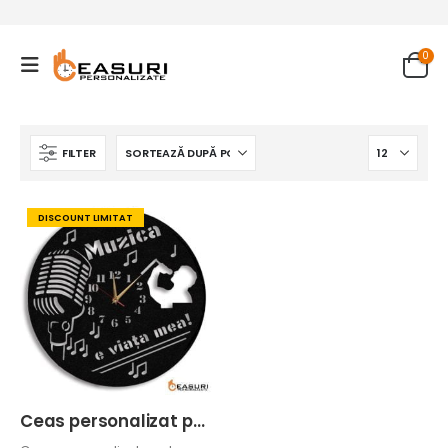
0
FILTER
DISCOUNT LIMITAT
Ceas personalizat pentru cantaret solist vocal 01