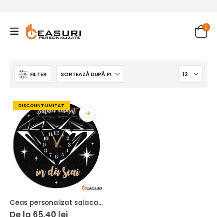
0
FILTER
DISCOUNT LIMITAT
Ceas personalizat salaca daimat in da scai
De la
65.40
lei