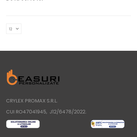
CRYLEX PROMAX S.R.L.
.
CUI RO47041945, J12/6478/2022