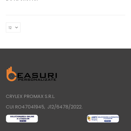
CRYLEX PROMAX S.R.L.
.
CUI RO47041945, J12/6478/2022