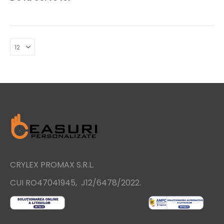
CRYLEX PROMAX S.R.L.
.
CUI RO47041945, J12/6478/2022