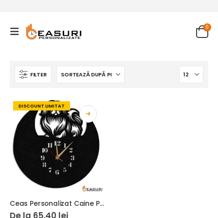
0
FILTER
DISCOUNT LIMITAT
Ceas Personalizat Caine Pechinez
De la
65.40
lei