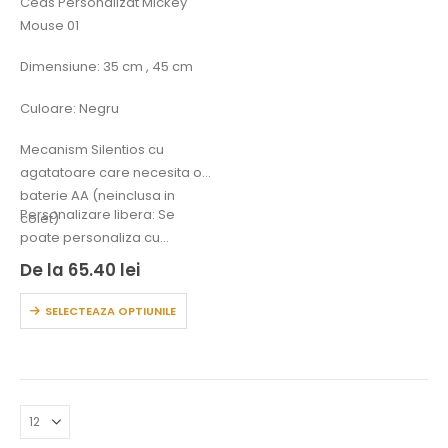
Ceas Personalizat Mickey
Mouse 01
Dimensiune: 35 cm , 45 cm
Culoare: Negru
Mecanism Silentios cu
agatatoare care necesita o
baterie AA (neinclusa in
Personalizare libera: Se
colet)
poate personaliza cu
numele, data, se…
De la
65.40
lei
SELECTEAZA OPTIUNILE