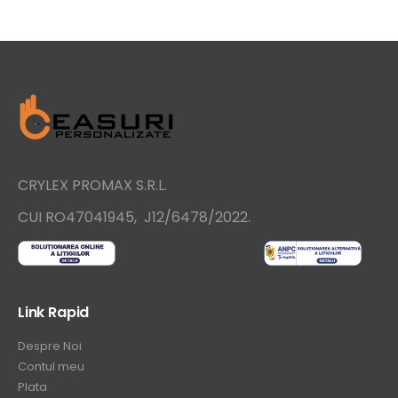
CRYLEX PROMAX S.R.L.
.
CUI RO47041945, J12/6478/2022
Link Rapid
Despre Noi
Contul meu
Plata