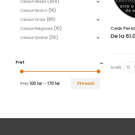
(304)
Ceasuri Meserii
(16)
Ceasuri Muzica
(80)
Ceasuri Ocazii
(10)
Ceasuri Religioase
De la
61.
(35)
Ceasuri Sporturi
Pret
Arată:
Preț:
100 lei
—
170 lei
Filtrează