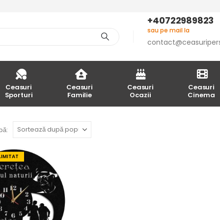
+40722989823
sau pe mail la
contact@ceasuriper
Ceasuri
Ceasuri
Ceasuri
Ceasuri
Sporturi
Familie
Ocazii
Cinema
pă:
LIMITAT