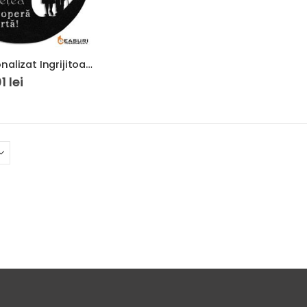
Ceas Personalizat Ingrijitoare Varstnici
01
lei