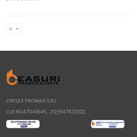
CRYLEX PROMAX S.R.L.
.
CUI RO47041945, J12/6478/2022