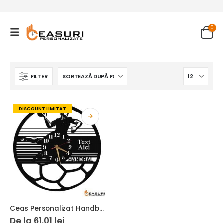
0
FILTER
DISCOUNT LIMITAT
Ceas Personalizat Handbal 01
De la
61.01
lei