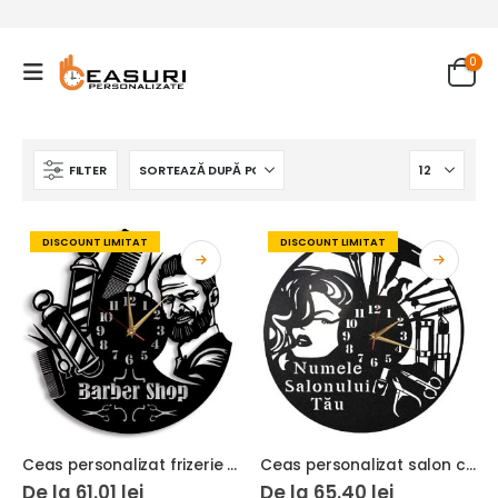
0
FILTER
DISCOUNT LIMITAT
DISCOUNT LIMITAT
Ceas personalizat frizerie barbershop 02
Ceas personalizat salon coafor makeup manichiura
De la
61.01
lei
De la
65.40
lei