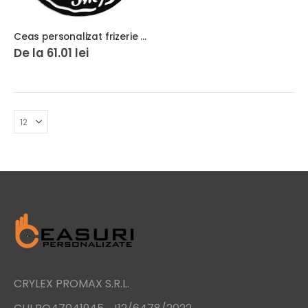
Ceas personalizat frizerie barbershop 07
De la
61.01
lei
CRYLEX PROMAX S.R.L.
.