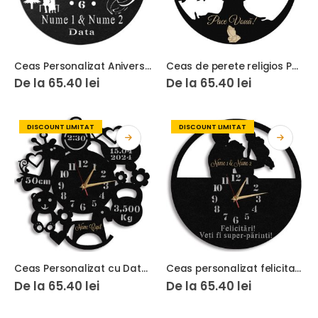
Ceas Personalizat Aniversare 50 Ani Casatorie
Ceas de perete religios Pace Voua
De la
65.40
lei
De la
65.40
lei
DISCOUNT LIMITAT
DISCOUNT LIMITAT
Ceas Personalizat cu Datele de Nastere Nou Nascut 01
Ceas personalizat felicitari veti fi super parinti
De la
65.40
lei
De la
65.40
lei