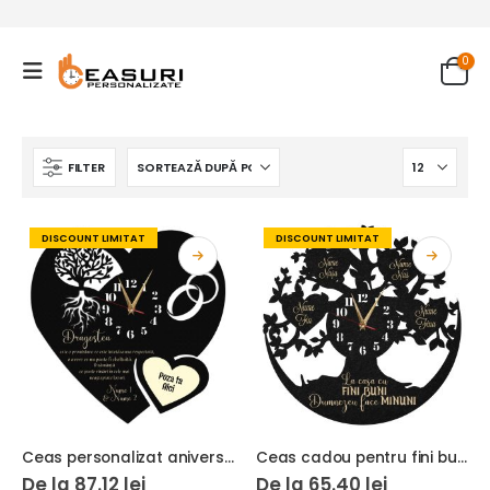
0
FILTER
DISCOUNT LIMITAT
DISCOUNT LIMITAT
Ceas personalizat aniversare casatorie copacul vietii Dragostea
Ceas cadou pentru fini buni copac cu inimi
De la
87.12
lei
De la
65.40
lei