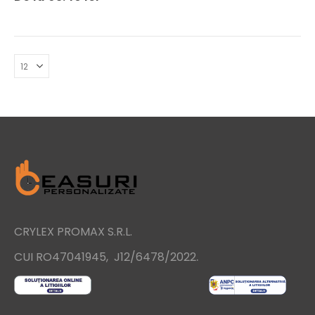
CRYLEX PROMAX S.R.L.
.
CUI RO47041945, J12/6478/2022