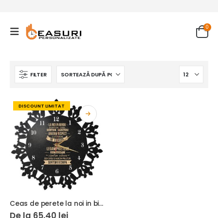
0
FILTER
DISCOUNT LIMITAT
Ceas de perete la noi in birou
De la
65.40
lei