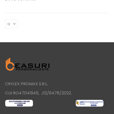
CRYLEX PROMAX S.R.L.
.
CUI RO47041945, J12/6478/2022