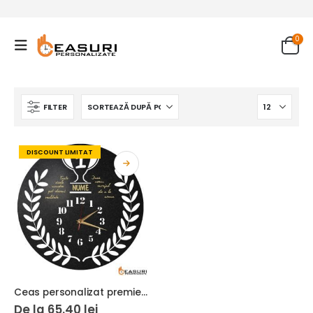
0
FILTER
DISCOUNT LIMITAT
Ceas personalizat premiere 01
De la
65.40
lei