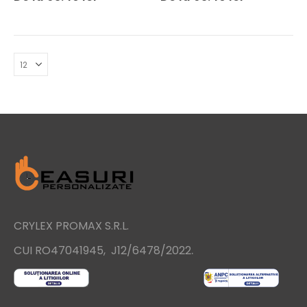
CRYLEX PROMAX S.R.L.
.
CUI RO47041945, J12/6478/2022