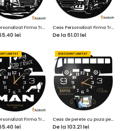
Ceas Personalizat Firma Transport Sofer Camion Tir Volvo
Ceas Personalizat Firma Transport Forestier Camion 02
65.40
lei
De la
61.01
lei
NT LIMITAT
DISCOUNT LIMITAT
Ceas Personalizat Firma Transport Sofer Camion Tir MAN
Ceas de perete cu poza pentru soferi de autobuz
65.40
lei
De la
103.21
lei