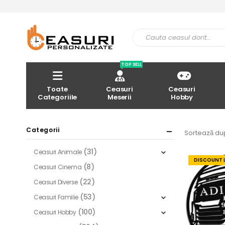
TOP SELL
Toate
Ceasuri
Ceasuri
Categoriile
Meserii
Hobby
Categorii
Sortează du
(31)
Ceasuri Animale
DISCOUNT 
(8)
Ceasuri Cinema
(22)
Ceasuri Diverse
(53)
Ceasuri Familie
(100)
Ceasuri Hobby