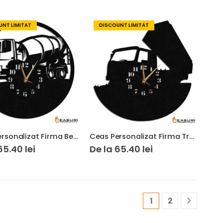
NT LIMITAT
DISCOUNT LIMITAT
Ceas Personalizat Firma Beton Betoniera 01
Ceas Personalizat Firma Transport Basculanta 01
65.40
lei
De la
65.40
lei
1
2