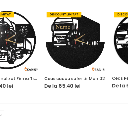
LIMITAT
DISCOUNT LIMITAT
DISCOU
Ceas Personalizat Firma Transport Sofer Camion Scania 02
Ceas cadou sofer tir Man 02
De la
.40
lei
De la
65.40
lei