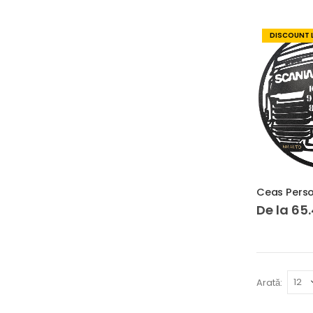
DISCOUNT 
De la
65
Arată: