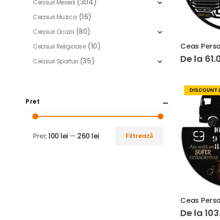
(304)
Ceasuri Meserii
(16)
Ceasuri Muzica
(80)
Ceasuri Ocazii
(10)
Ceasuri Religioase
De la
61.
(35)
Ceasuri Sporturi
DISCOUNT 
Pret
Preț:
100 lei
—
260 lei
Filtrează
De la
103