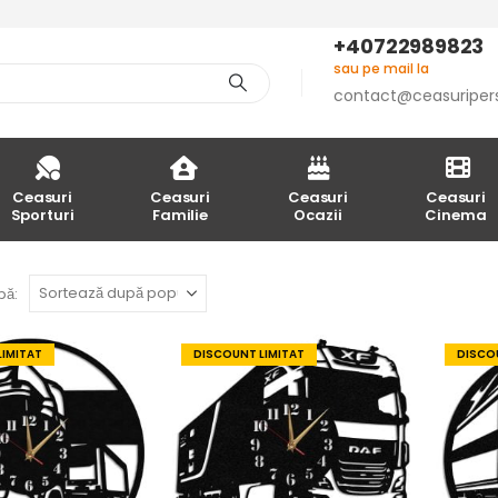
+40722989823
sau pe mail la
contact@ceasuriper
Ceasuri
Ceasuri
Ceasuri
Ceasuri
Sporturi
Familie
Ocazii
Cinema
pă:
LIMITAT
DISCOUNT LIMITAT
DISCOU