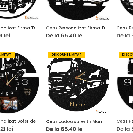
Ceas Personalizat Firma Transport Sofer Camion 01
Ceas Personalizat Firma Transport Sofer Camion Tir DAF XF
01
lei
De la
65.40
lei
De la
LIMITAT
DISCOUNT LIMITAT
DISCOU
Ceas Personalizat Sofer de camion tir cu poza
Ceas cadou sofer tir Man
.21
lei
De la
De la
65.40
lei