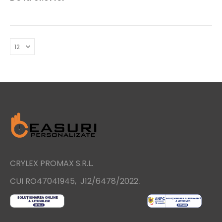
CRYLEX PROMAX S.R.L.
.
CUI RO47041945, J12/6478/2022