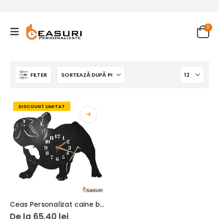
0
FILTER
DISCOUNT LIMITAT
Ceas Personalizat caine buldog francez
De la
65.40
lei