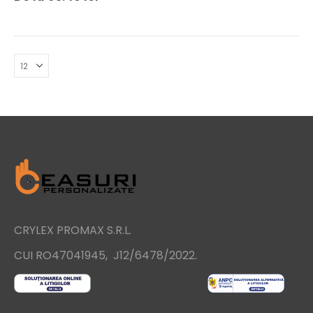
CRYLEX PROMAX S.R.L.
.
CUI RO47041945, J12/6478/2022