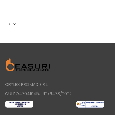
CRYLEX PROMAX S.R.L.
.
CUI RO47041945, J12/6478/2022