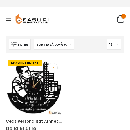
0
FILTER
DISCOUNT LIMITAT
Ceas Personalizat Arhitect Constructor
De la
61.01
lei