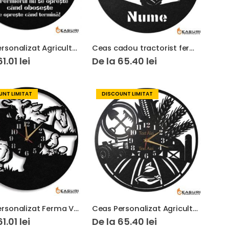
Ceas Personalizat Agricultura Fermier 01
Ceas cadou tractorist fermier cu nume
61.01
lei
De la
65.40
lei
NT LIMITAT
DISCOUNT LIMITAT
Ceas Personalizat Ferma Vaci Cai Pui
Ceas Personalizat Agricultura Inginer Agronom
61.01
lei
De la
65.40
lei