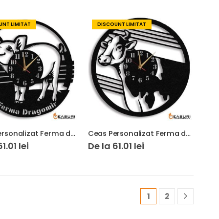
NT LIMITAT
DISCOUNT LIMITAT
Ceas Personalizat Ferma de Porci 01
Ceas Personalizat Ferma de Vaci 02
61.01
lei
De la
61.01
lei
1
2