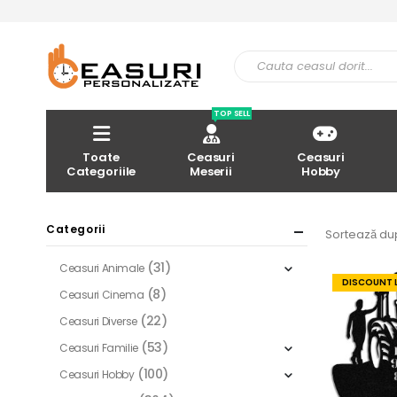
TOP SELL
Toate
Ceasuri
Ceasuri
Categoriile
Meserii
Hobby
Categorii
Sortează du
(31)
Ceasuri Animale
DISCOUNT 
(8)
Ceasuri Cinema
(22)
Ceasuri Diverse
(53)
Ceasuri Familie
(100)
Ceasuri Hobby