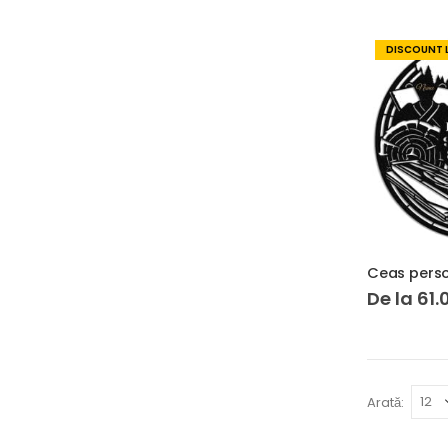
DISCOUNT 
De la
61.
Arată: