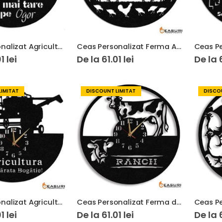
Ceas Personalizat Agricultor Tractor 01
Ceas Personalizat Ferma Agricola si Animale Tractor 03
01
lei
De la
61.01
lei
De la
LIMITAT
DISCOUNT LIMITAT
DISCOU
Ceas Personalizat Agricultura Combina Agricola 01
Ceas Personalizat Ferma de Vaci 01
01
lei
De la
61.01
lei
De la