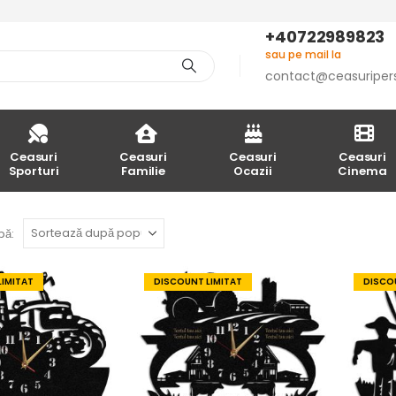
+40722989823
sau pe mail la
contact@ceasuriper
Ceasuri
Ceasuri
Ceasuri
Ceasuri
Sporturi
Familie
Ocazii
Cinema
pă:
LIMITAT
DISCOUNT LIMITAT
DISCOU