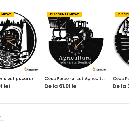
LIMITAT
DISCOUNT LIMITAT
DISCOU
Ceas personalzat padurar silvicultor 01
Ceas Personalizat Agricultura Balotiera
01
lei
De la
61.01
lei
De la