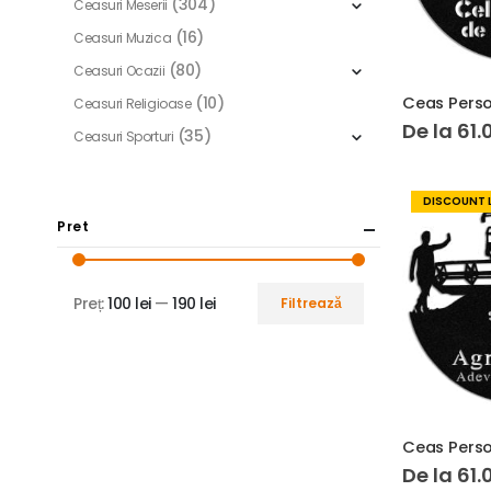
(304)
Ceasuri Meserii
(16)
Ceasuri Muzica
(80)
Ceasuri Ocazii
(10)
Ceasuri Religioase
De la
61.
(35)
Ceasuri Sporturi
DISCOUNT 
Pret
Preț:
100 lei
—
190 lei
Filtrează
De la
61.