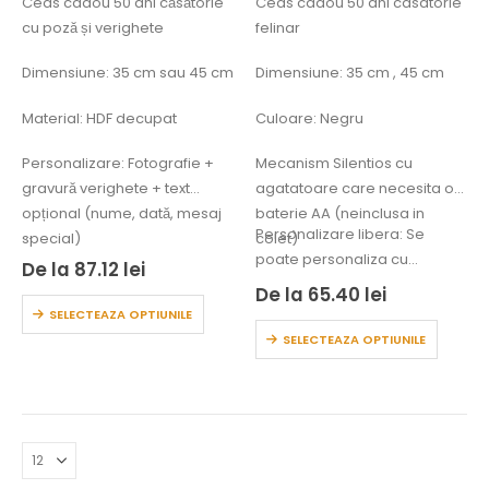
Ceas cadou 50 ani căsătorie
Ceas cadou 50 ani casatorie
cu poză și verighete
felinar
Dimensiune: 35 cm sau 45 cm
Dimensiune: 35 cm , 45 cm
Material: HDF decupat
Culoare: Negru
Personalizare: Fotografie +
Mecanism Silentios cu
gravură verighete + text
agatatoare care necesita o
opțional (nume, dată, mesaj
baterie AA (neinclusa in
…
Personalizare libera: Se
special)
colet)
poate personaliza cu
De la
87.12
lei
numele, data,…
De la
65.40
lei
SELECTEAZA OPTIUNILE
SELECTEAZA OPTIUNILE