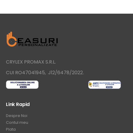
CRYLEX PROMAX S.R.L.
.
CUI RO47041945, J12/6478/2022
Link Rapid
Despre Noi
Contul meu
Plata