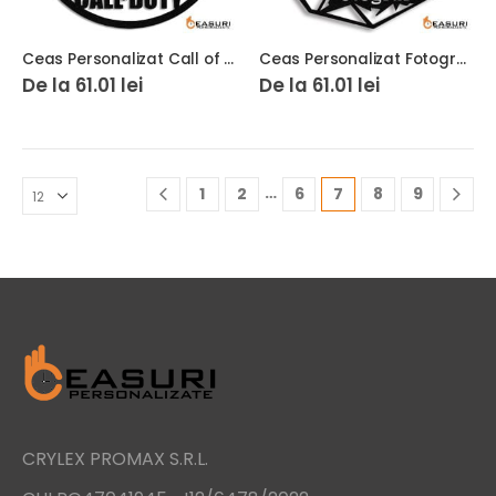
Ceas Personalizat Call of Duty MW3 01
Ceas Personalizat Fotograf 01
De la
61.01
lei
De la
61.01
lei
…
1
2
6
7
8
9
CRYLEX PROMAX S.R.L.