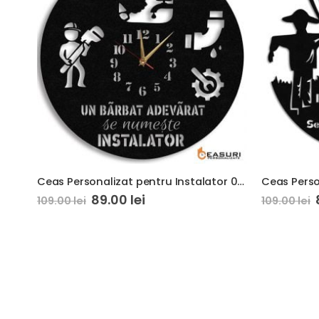
Ceas Personalizat pentru Instalator 01 Un Barbat Adevarat
89.00
lei
109.00
lei
109.00
lei