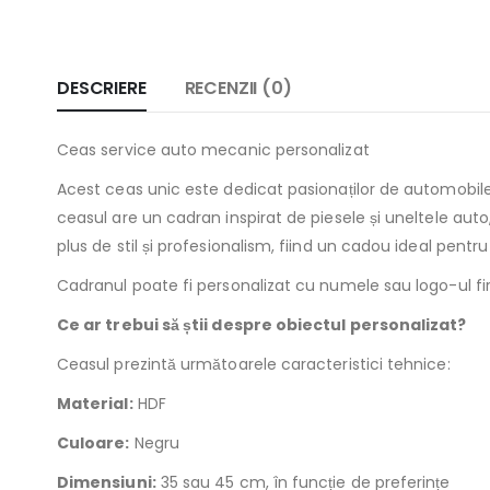
DESCRIERE
RECENZII (0)
Ceas service auto mecanic personalizat
Acest ceas unic este dedicat pasionaților de automobile
ceasul are un cadran inspirat de piesele și uneltele aut
plus de stil și profesionalism, fiind un cadou ideal pent
Cadranul poate fi personalizat cu numele sau logo-ul fir
Ce ar trebui să știi despre obiectul personalizat?
Ceasul prezintă următoarele caracteristici tehnice:
Material:
HDF
Culoare:
Negru
Dimensiuni:
35 sau 45 cm, în funcție de preferințe