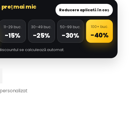
,
preț mai mic
Reducere aplicată în coș
100+ buc.
11–29 buc.
30–49 buc.
50–99 buc.
-40%
-15%
-25%
-30%
discountul se calculează automat.
personalizat