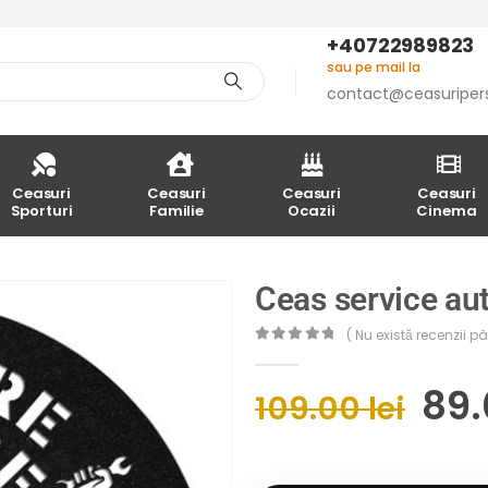
+40722989823
sau pe mail la
contact@ceasuriper
Ceasuri
Ceasuri
Ceasuri
Ceasuri
Sporturi
Familie
Ocazii
Cinema
Ceas service au
( Nu există recenzii 
0
out of 5
89
109.00
lei