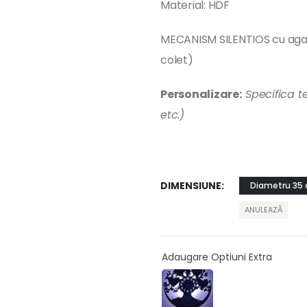
Material: HDF
MECANISM SILENTIOS cu agat
colet)
Personalizare:
Specifica t
etc.)
DIMENSIUNE
Diametru 35
ANULEAZĂ
Adaugare Optiuni Extra