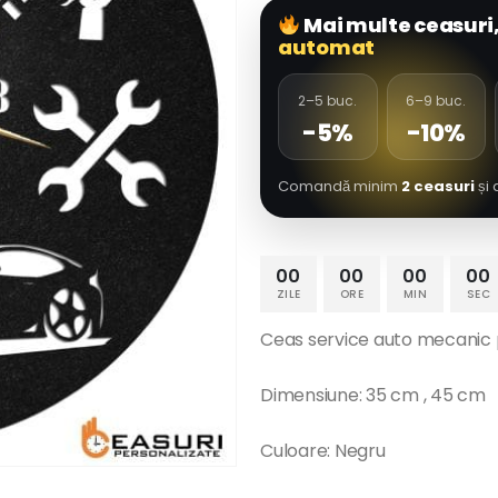
Mai multe ceasuri
automat
2–5 buc.
6–9 buc.
-5%
-10%
Comandă minim
2 ceasuri
și 
00
00
00
00
ZILE
ORE
MIN
SEC
Ceas service auto mecanic 
Dimensiune: 35 cm , 45 cm
Culoare: Negru