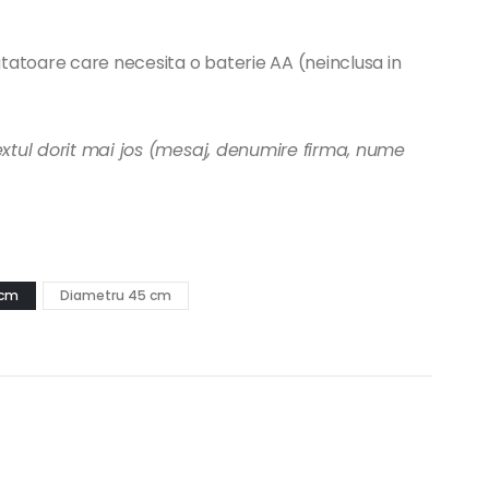
atoare care necesita o baterie AA (neinclusa in
extul dorit mai jos (mesaj, denumire firma, nume
 cm
Diametru 45 cm