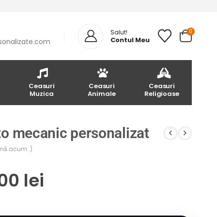
0
Salut!
Contul Meu
sonalizate.com
Ceasuri
Ceasuri
Ceasuri
Muzica
Animale
Religioase
to mecanic personalizat
până acum. )
.00
lei