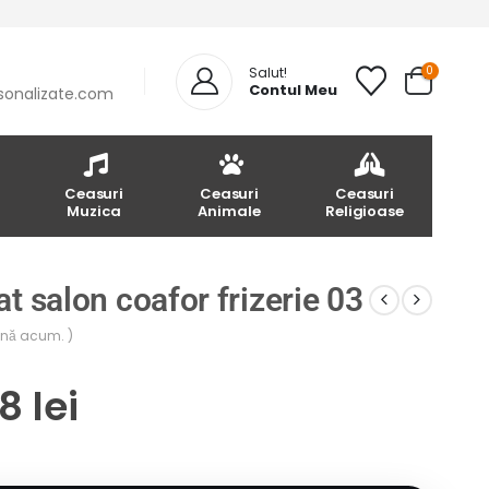
0
Salut!
Contul Meu
sonalizate.com
Ceasuri
Ceasuri
Ceasuri
Muzica
Animale
Religioase
t salon coafor frizerie 03
până acum. )
68
lei