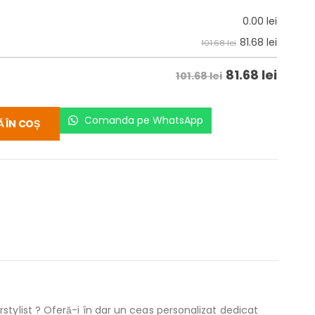
0.00
lei
81.68
lei
101.68 lei
81.68
lei
101.68 lei
Comanda pe WhatsApp
 ÎN COȘ
tylist ? Oferă-i în dar un ceas personalizat dedicat