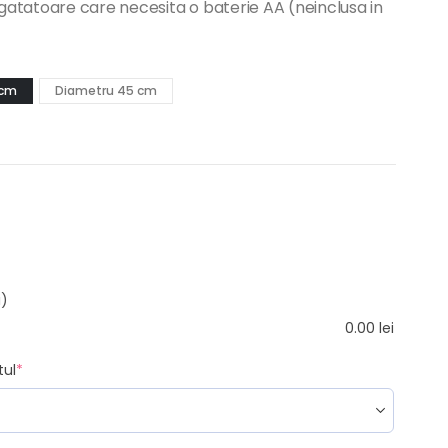
atatoare care necesita o baterie AA (neinclusa in
 cm
Diametru 45 cm
i)
0.00
lei
tul
*