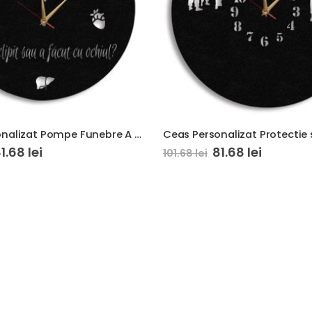
Ceas Personalizat Pompe Funebre A Clipit Sau A Facut cu Ochiul
Ceas Personalizat Protectie 
81.68
lei
81.68
lei
101.68
lei