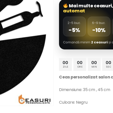
Mai multe ceasuri
automat
2–5 buc.
6–9 buc.
-5%
-10%
Comandă minim
2 ceasuri
și 
00
00
00
00
ZILE
ORE
MIN
SEC
Ceas personalizat salon c
Dimensiune: 35 cm , 45 cm
Culoare: Negru