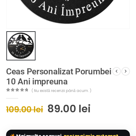
Ceas Personalizat Porumbei
10 Ani impreuna
( Nu există recenzii până acum. )
0
out of 5
89.00
lei
109.00
lei