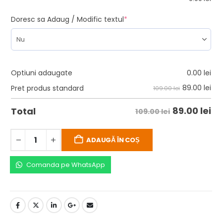
Doresc sa Adaug / Modific textul
*
Optiuni adaugate
0.00
lei
89.00
lei
Pret produs standard
109.00 lei
89.00
lei
Total
109.00 lei
ADAUGĂ ÎN COȘ
Comanda pe WhatsApp