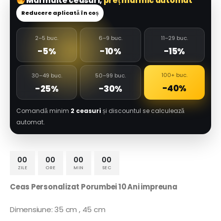
Mai multe ceasuri,
preț mai mic automat
Reducere aplicată în coș
2–5 buc.
6–9 buc.
11–29 buc.
-5%
-10%
-15%
100+ buc.
30–49 buc.
50–99 buc.
-40%
-25%
-30%
Comandă minim
2 ceasuri
și discountul se calculează
automat.
00
00
00
00
ZILE
ORE
MIN
SEC
Ceas Personalizat Porumbei 10 Ani impreuna
Dimensiune: 35 cm , 45 cm