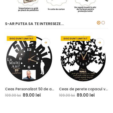
S-AR PUTEA SA TE INTERESEZE...
DISCOUNT LIMITAT
DISCOUNT LIMITAT
Ceas Personalizat 50 de ani cu varsta si poza
Ceas de perete copacul vietii doar o bunica
89.00
lei
89.00
lei
109.00
lei
109.00
lei