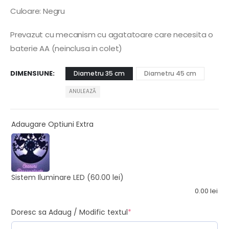
Culoare: Negru
Prevazut cu mecanism cu agatatoare care necesita o
baterie AA (neinclusa in colet)
DIMENSIUNE
Diametru 35 cm
Diametru 45 cm
ANULEAZĂ
Adaugare Optiuni Extra
Sistem Iluminare LED
(60.00 lei)
0.00
lei
Doresc sa Adaug / Modific textul
*