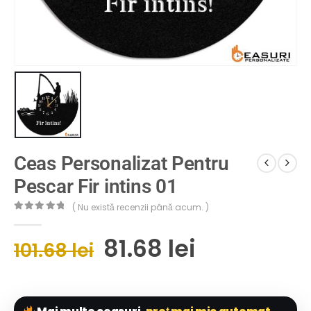
Ceas Personalizat Pentru
Pescar Fir intins 01
( Nu există recenzii până acum. )
0
out of 5
81.68
lei
101.68
lei