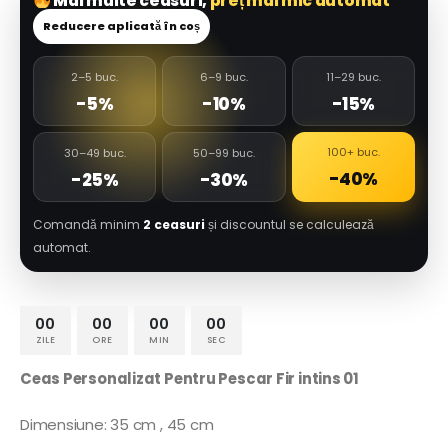
Mai multe ceasuri,
preț mai mic automat
Reducere aplicată în coș
2–5 buc.
6–9 buc.
11–29 buc.
-5%
-10%
-15%
100+ buc.
30–49 buc.
50–99 buc.
-40%
-25%
-30%
Comandă minim
2 ceasuri
și discountul se calculează
automat.
00
00
00
00
ZILE
ORE
MIN
SEC
Ceas Personalizat Pentru Pescar Fir intins 01
Dimensiune: 35 cm , 45 cm