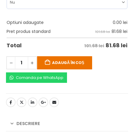
Optiuni adaugate
0.00
lei
81.68
lei
Pret produs standard
101.68 lei
81.68
lei
Total
101.68 lei
ADAUGĂ ÎN COȘ
Comanda pe WhatsApp
DESCRIERE