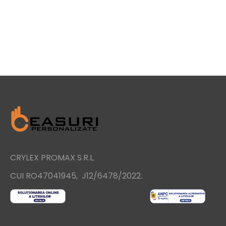
CRYLEX PROMAX S.R.L.
.
CUI RO47041945, J12/6478/2022