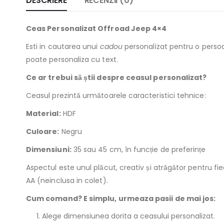
DESCRIERE
RECENZII (0)
Ceas Personalizat Offroad Jeep 4×4
Esti in cautarea unui
cadou
personalizat pentru o persoa
poate personaliza cu text.
Ce ar trebui să știi despre ceasul personalizat?
Ceasul prezintă următoarele caracteristici tehnice:
Material:
HDF
Culoare:
Negru
Dimensiuni:
35 sau 45 cm, în funcție de preferințe
Aspectul este unul plăcut, creativ și atrăgător pentru 
AA (neinclusa in colet).
Cum comand? E simplu, urmeaza pasii de mai jos:
Alege dimensiunea dorita a ceasului personalizat.