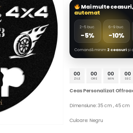
Mai multe ceasuri
automat
2–5 buc.
6–9 buc.
-5%
-10%
Comandă minim
2 ceasuri
și 
00
00
00
00
ZILE
ORE
MIN
SEC
Ceas Personalizat Offroa
Dimensiune: 35 cm , 45 cm
Culoare: Negru