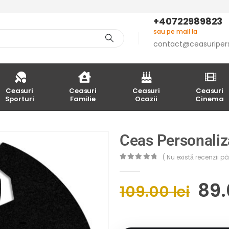
+40722989823
sau pe mail la
contact@ceasuriper
Ceasuri
Ceasuri
Ceasuri
Ceasuri
Sporturi
Familie
Ocazii
Cinema
Ceas Personaliz
( Nu există recenzii 
0
out of 5
89
109.00
lei