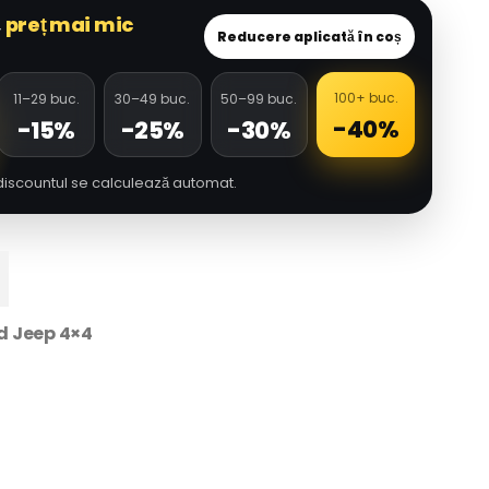
,
preț mai mic
Reducere aplicată în coș
100+ buc.
11–29 buc.
30–49 buc.
50–99 buc.
-40%
-15%
-25%
-30%
discountul se calculează automat.
d Jeep 4×4