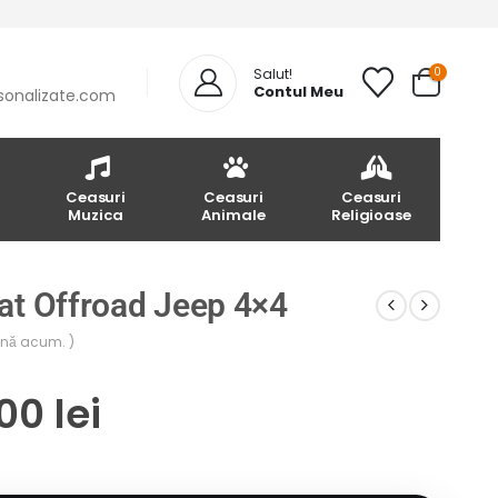
0
Salut!
Contul Meu
sonalizate.com
Ceasuri
Ceasuri
Ceasuri
Muzica
Animale
Religioase
at Offroad Jeep 4×4
până acum. )
.00
lei