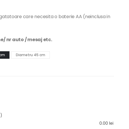
atatoare care necesita o baterie AA (neinclusa in
/ nr auto / mesaj etc.
 cm
Diametru 45 cm
i)
0.00
lei