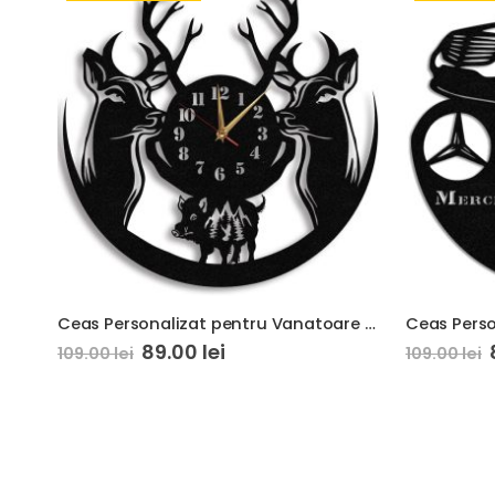
Ceas Personalizat pentru Vanatoare Cerbi si Mistret
Ceas Perso
89.00
lei
109.00
lei
109.00
lei