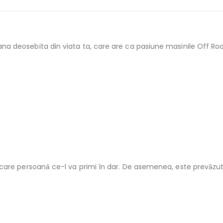
na deosebita din viata ta, care are ca pasiune masinile Off Roa
fiecare persoană ce-l va primi în dar. De asemenea, este prevăzu