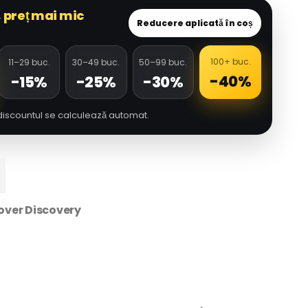
,
preț mai mic
Reducere aplicată în coș
100+ buc.
11–29 buc.
30–49 buc.
50–99 buc.
-40%
-15%
-25%
-30%
discountul se calculează automat.
over Discovery