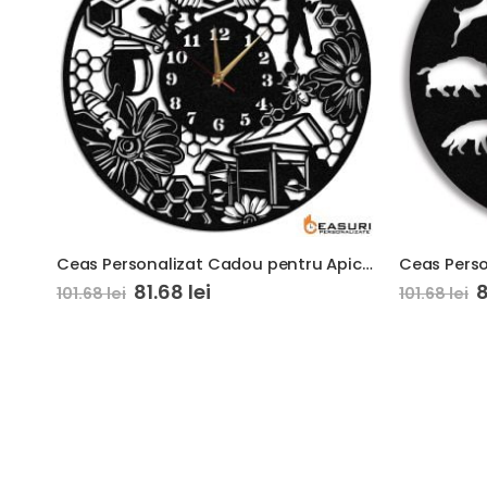
Ceas Personalizat Cadou pentru Apicultor
81.68
lei
101.68
lei
101.68
lei