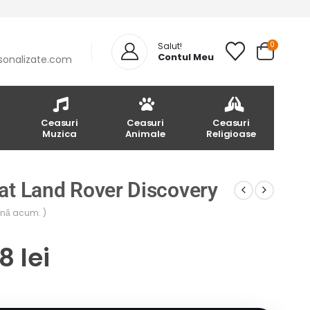
0
Salut!
Contul Meu
sonalizate.com
Ceasuri
Ceasuri
Ceasuri
Muzica
Animale
Religioase
at Land Rover Discovery
până acum. )
68
lei