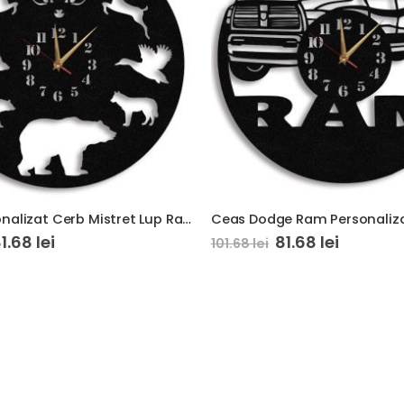
Ceas Personalizat Cerb Mistret Lup Rate Urs Vulpe
Ceas Dodge Ram Personaliz
81.68
lei
81.68
lei
101.68
lei