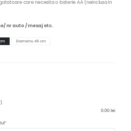
atatoare care necesita o baterie AA (neinclusa in
/ nr auto / mesaj etc.
 cm
Diametru 45 cm
i)
0.00
lei
tul
*