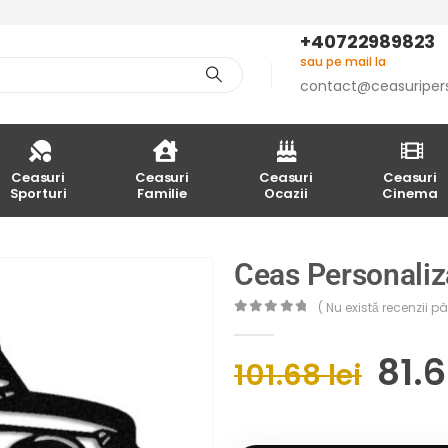
+40722989823
sau pe mail la
contact@ceasuriper
Ceasuri
Ceasuri
Ceasuri
Ceasuri
Sporturi
Familie
Ocazii
Cinema
Ceas Personaliz
( Nu există recenzii 
0
out of 5
81.
101.68
lei