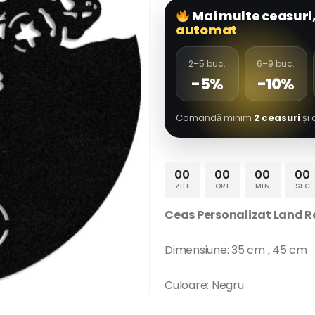
Mai multe ceasuri
automat
2–5 buc.
6–9 buc.
-5%
-10%
Comandă minim
2 ceasuri
și 
00
00
00
00
ZILE
ORE
MIN
SEC
Ceas Personalizat Land R
Dimensiune: 35 cm , 45 cm
Culoare: Negru