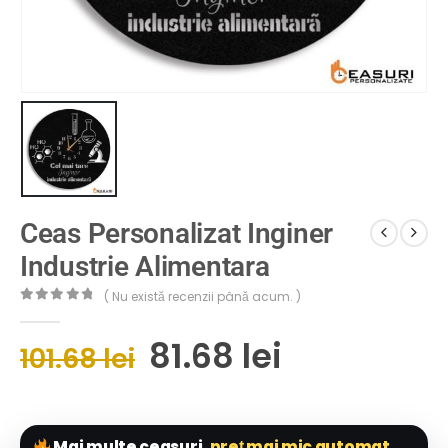
Ceas Personalizat Inginer
Industrie Alimentara
( Nu există recenzii până acum. )
0
out of 5
81.68
lei
101.68
lei
Mai multe ceasuri,
preț mai mic automat