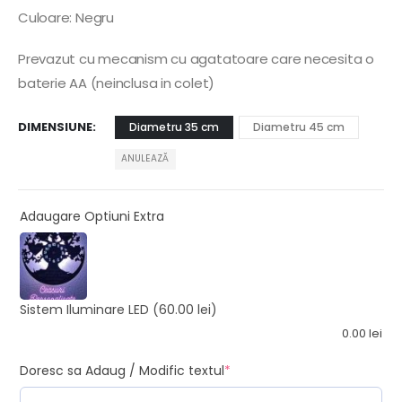
Culoare: Negru
Prevazut cu mecanism cu agatatoare care necesita o
baterie AA (neinclusa in colet)
DIMENSIUNE
Diametru 35 cm
Diametru 45 cm
ANULEAZĂ
Adaugare Optiuni Extra
Sistem Iluminare LED
(60.00 lei)
0.00
lei
Doresc sa Adaug / Modific textul
*