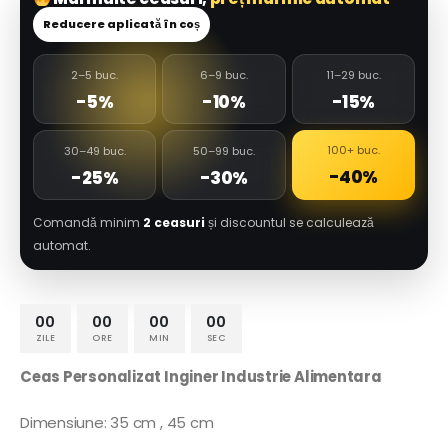
Reducere aplicată în coș
2–5 buc.
6–9 buc.
11–29 buc.
-5%
-10%
-15%
100+ buc.
30–49 buc.
50–99 buc.
-40%
-25%
-30%
Comandă minim
2 ceasuri
și discountul se calculează
automat.
00
00
00
00
ZILE
ORE
MIN
SEC
Ceas Personalizat Inginer Industrie Alimentara
Dimensiune: 35 cm , 45 cm