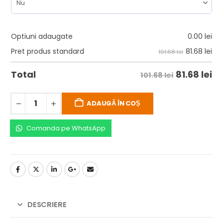
Optiuni adaugate
0.00
lei
81.68
lei
Pret produs standard
101.68 lei
81.68
lei
Total
101.68 lei
ADAUGĂ ÎN COȘ
Comanda pe WhatsApp
DESCRIERE