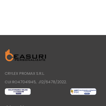
CRYLEX PROMAX S.R.L.
.
CUI RO47041945, J12/6478/2022