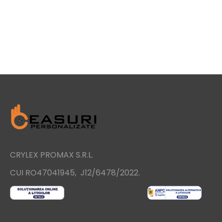
CRYLEX PROMAX S.R.L.
.
CUI RO47041945, J12/6478/2022