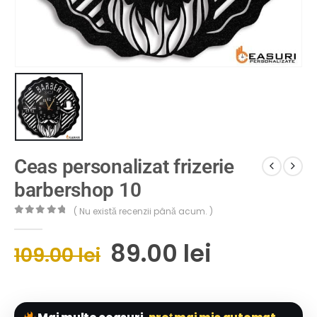
Ceas personalizat frizerie
barbershop 10
( Nu există recenzii până acum. )
0
out of 5
89.00
lei
109.00
lei