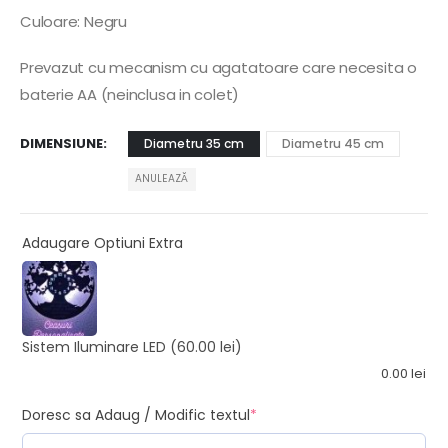
Culoare: Negru
Prevazut cu mecanism cu agatatoare care necesita o
baterie AA (neinclusa in colet)
DIMENSIUNE
Diametru 35 cm
Diametru 45 cm
ANULEAZĂ
Adaugare Optiuni Extra
Sistem Iluminare LED
(60.00 lei)
0.00
lei
Doresc sa Adaug / Modific textul
*