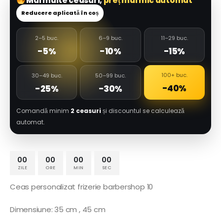
Mai multe ceasuri,
preț mai mic automat
Reducere aplicată în coș
2–5 buc.
6–9 buc.
11–29 buc.
-5%
-10%
-15%
100+ buc.
30–49 buc.
50–99 buc.
-40%
-25%
-30%
Comandă minim
2 ceasuri
și discountul se calculează
automat.
00
00
00
00
ZILE
ORE
MIN
SEC
Ceas personalizat frizerie barbershop 10
Dimensiune: 35 cm , 45 cm