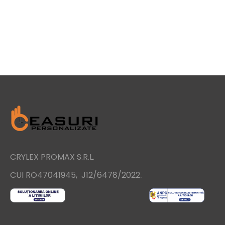
CRYLEX PROMAX S.R.L.
.
CUI RO47041945, J12/6478/2022