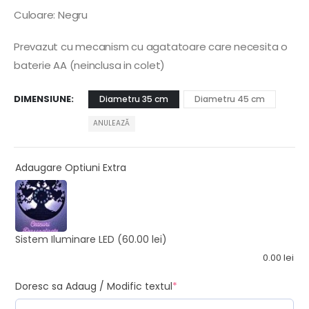
Culoare: Negru
Prevazut cu mecanism cu agatatoare care necesita o
baterie AA (neinclusa in colet)
DIMENSIUNE
Diametru 35 cm
Diametru 45 cm
ANULEAZĂ
Adaugare Optiuni Extra
Sistem Iluminare LED
(60.00 lei)
0.00
lei
Doresc sa Adaug / Modific textul
*