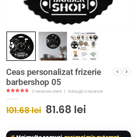
Ceas personalizat frizerie
barbershop 05
O recenzie client
|
Adaugă o recenzie
5.00
out of 5
81.68
lei
101.68
lei