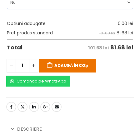
Optiuni adaugate
0.00
lei
81.68
lei
Pret produs standard
101.68 lei
81.68
lei
Total
101.68 lei
ADAUGĂ ÎN COȘ
Comanda pe WhatsApp
DESCRIERE