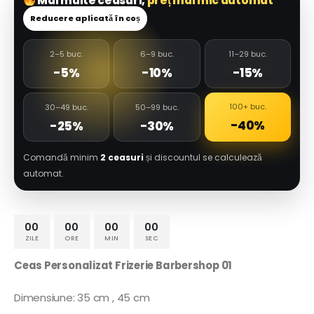
Mai multe ceasuri,
preț mai mic automat
Reducere aplicată în coș
2–5 buc.
6–9 buc.
11–29 buc.
-5%
-10%
-15%
100+ buc.
30–49 buc.
50–99 buc.
-40%
-25%
-30%
Comandă minim
2 ceasuri
și discountul se calculează
automat.
00
00
00
00
ZILE
ORE
MIN
SEC
Ceas Personalizat Frizerie Barbershop 01
Dimensiune: 35 cm , 45 cm