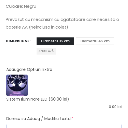
Culoare: Negru
Prevazut cu mecanism cu agatatoare care necesita o
baterie AA (neinclusa in colet)
DIMENSIUNE
Diametru 35 cm
Diametru 45 cm
ANULEAZĂ
Adaugare Optiuni Extra
Sistem Iluminare LED
(60.00 lei)
0.00
lei
Doresc sa Adaug / Modific textul
*