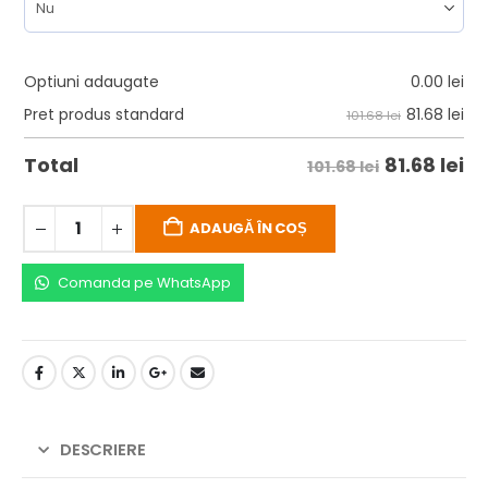
Optiuni adaugate
0.00
lei
81.68
lei
Pret produs standard
101.68 lei
81.68
lei
Total
101.68 lei
ADAUGĂ ÎN COȘ
Comanda pe WhatsApp
DESCRIERE