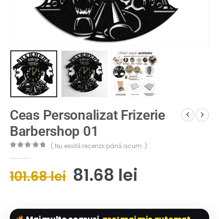
Ceas Personalizat Frizerie
Barbershop 01
( Nu există recenzii până acum. )
0
out of 5
81.68
lei
101.68
lei