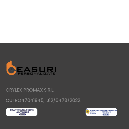
CRYLEX PROMAX S.R.L.
.
CUI RO47041945, J12/6478/2022