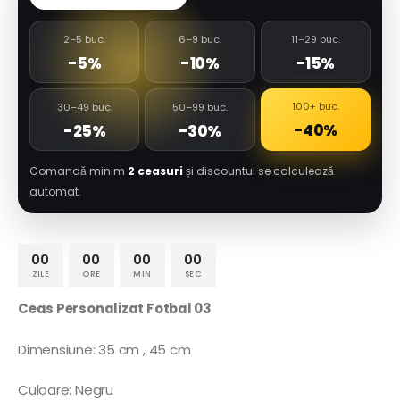
2–5 buc.
6–9 buc.
11–29 buc.
-5%
-10%
-15%
100+ buc.
30–49 buc.
50–99 buc.
-40%
-25%
-30%
Comandă minim
2 ceasuri
și discountul se calculează
automat.
00
00
00
00
ZILE
ORE
MIN
SEC
Ceas Personalizat Fotbal 03
Dimensiune: 35 cm , 45 cm
Culoare: Negru