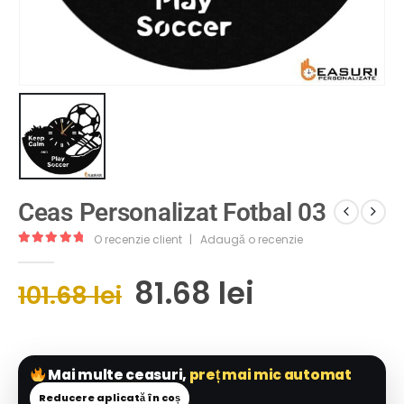
Ceas Personalizat Fotbal 03
O recenzie client
|
Adaugă o recenzie
5.00
out of 5
81.68
lei
101.68
lei
Mai multe ceasuri,
preț mai mic automat
Reducere aplicată în coș