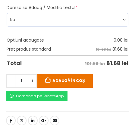
Doresc sa Adaug / Modific textul
*
Optiuni adaugate
0.00
lei
81.68
lei
Pret produs standard
101.68 lei
81.68
lei
Total
101.68 lei
ADAUGĂ ÎN COȘ
Comanda pe WhatsApp