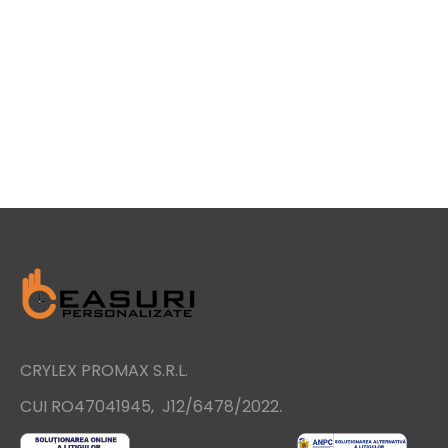
CRYLEX PROMAX S.R.L.
.
CUI RO47041945, J12/6478/2022