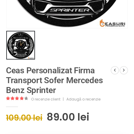
Ceas Personalizat Firma
Transport Sofer Mercedes
Benz Sprinter
O recenzie client
|
Adaugă o recenzie
4.00
out of 5
89.00
lei
109.00
lei