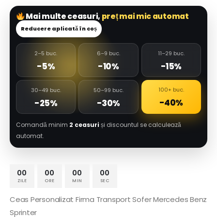
Mai multe ceasuri,
preț mai mic automat
Reducere aplicată în coș
2–5 buc.
6–9 buc.
11–29 buc.
-5%
-10%
-15%
100+ buc.
30–49 buc.
50–99 buc.
-40%
-25%
-30%
Comandă minim
2 ceasuri
și discountul se calculează
automat.
00
00
00
00
ZILE
ORE
MIN
SEC
Ceas Personalizat Firma Transport Sofer Mercedes Benz
Sprinter