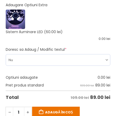
Adaugare Optiuni Extra
Sistem Iluminare LED
(60.00 lei)
0.00
lei
Doresc sa Adaug / Modific textul
*
Optiuni adaugate
0.00
lei
89.00
lei
Pret produs standard
109.00 lei
89.00
lei
Total
109.00 lei
ADAUGĂ ÎN COȘ