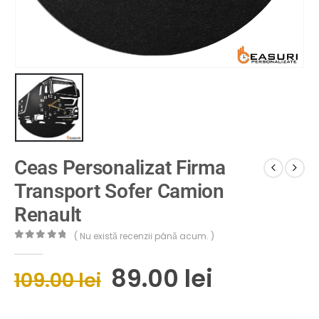
Ceas Personalizat Firma
Transport Sofer Camion
Renault
( Nu există recenzii până acum. )
0
out of 5
89.00
lei
109.00
lei