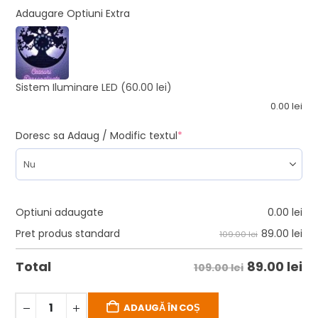
Adaugare Optiuni Extra
Sistem Iluminare LED
(60.00 lei)
0.00
lei
Doresc sa Adaug / Modific textul
*
Optiuni adaugate
0.00
lei
89.00
lei
Pret produs standard
109.00 lei
89.00
lei
Total
109.00 lei
ADAUGĂ ÎN COȘ