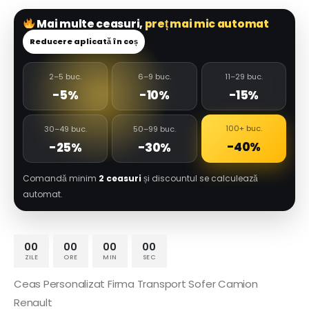
Mai multe ceasuri,
preț mai mic automat
Reducere aplicată în coș
2–5 buc.
6–9 buc.
11–29 buc.
-5%
-10%
-15%
100+ buc.
30–49 buc.
50–99 buc.
-40%
-25%
-30%
Comandă minim
2 ceasuri
și discountul se calculează
automat.
00
00
00
00
ZILE
ORE
MIN
SEC
Ceas Personalizat Firma Transport Sofer Camion
Renault