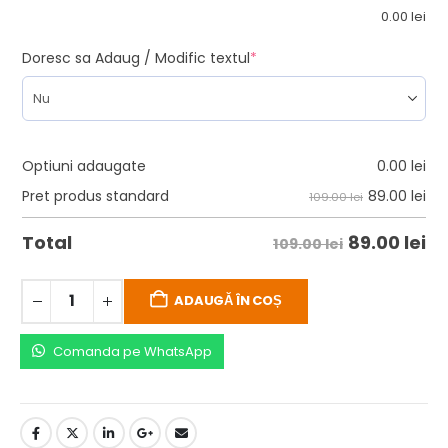
0.00
lei
Doresc sa Adaug / Modific textul
*
Optiuni adaugate
0.00
lei
89.00
lei
Pret produs standard
109.00 lei
89.00
lei
Total
109.00 lei
ADAUGĂ ÎN COȘ
Comanda pe WhatsApp