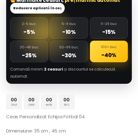
Mai multe ceasuri,
preț mai mic automat
Reducere aplicată în coș
2–5 buc.
6–9 buc.
11–29 buc.
-5%
-10%
-15%
100+ buc.
30–49 buc.
50–99 buc.
-40%
-25%
-30%
Comandă minim
2 ceasuri
și discountul se calculează
automat.
00
00
00
00
ZILE
ORE
MIN
SEC
Ceas Personalizat Echipa Fotbal 04
Dimensiune: 35 cm , 45 cm