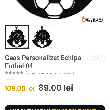
Ceas Personalizat Echipa
Fotbal 04
( Nu există recenzii până acum. )
0
out of 5
89.00
lei
109.00
lei