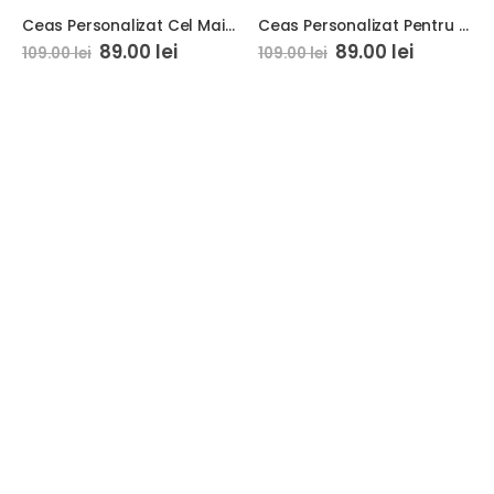
Ceas Personalizat Cel Mai Bun Pompier
Ceas Personalizat Pentru Constructor 01
89.00
lei
89.00
lei
109.00
lei
109.00
lei