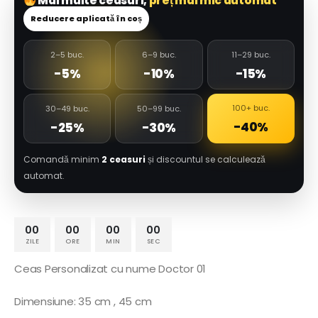
Mai multe ceasuri,
preț mai mic automat
Reducere aplicată în coș
2–5 buc.
6–9 buc.
11–29 buc.
-5%
-10%
-15%
100+ buc.
30–49 buc.
50–99 buc.
-40%
-25%
-30%
Comandă minim
2 ceasuri
și discountul se calculează
automat.
00
00
00
00
ZILE
ORE
MIN
SEC
Ceas Personalizat cu nume Doctor 01
Dimensiune: 35 cm , 45 cm