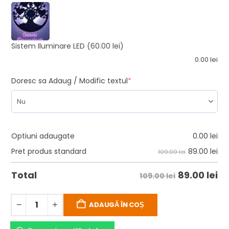
Sistem Iluminare LED
(60.00 lei)
0.00
lei
Doresc sa Adaug / Modific textul
*
Optiuni adaugate
0.00
lei
89.00
lei
Pret produs standard
109.00 lei
89.00
lei
Total
109.00 lei
ADAUGĂ ÎN COȘ