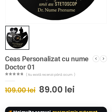
Ceas Personalizat cu nume
Doctor 01
( Nu există recenzii până acum. )
0
out of 5
89.00
lei
109.00
lei