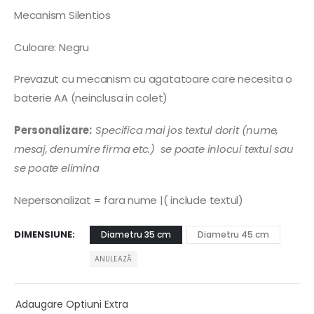
Mecanism Silentios
Culoare: Negru
Prevazut cu mecanism cu agatatoare care necesita o
baterie AA (neinclusa in colet)
Personalizare:
Specifica mai jos textul dorit (nume,
mesaj, denumire firma etc.) se poate inlocui textul sau
se poate elimina
Nepersonalizat = fara nume |( include textul)
DIMENSIUNE
Diametru 35 cm
Diametru 45 cm
ANULEAZĂ
Adaugare Optiuni Extra