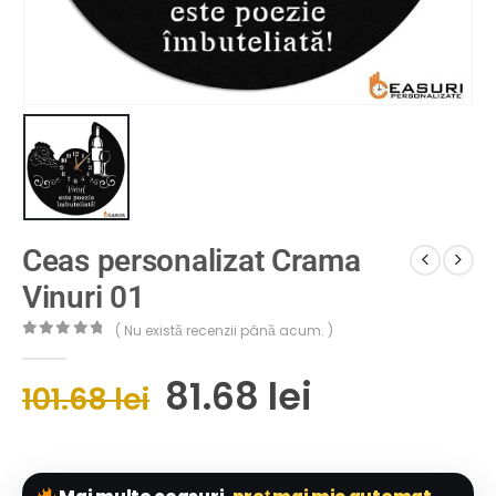
Ceas personalizat Crama
Vinuri 01
( Nu există recenzii până acum. )
0
out of 5
81.68
lei
101.68
lei