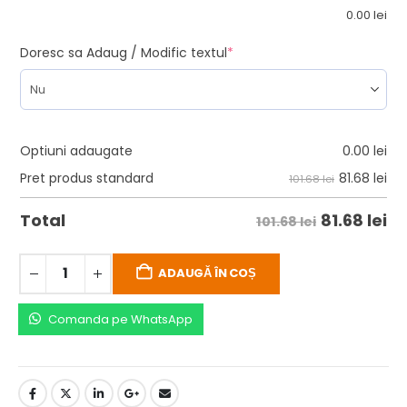
0.00
lei
Doresc sa Adaug / Modific textul
*
Optiuni adaugate
0.00
lei
81.68
lei
Pret produs standard
101.68 lei
81.68
lei
Total
101.68 lei
ADAUGĂ ÎN COȘ
Comanda pe WhatsApp