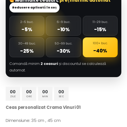
Mai multe ceasuri,
preț mai mic automat
Reducere aplicată în coș
2–5 buc.
6–9 buc.
11–29 buc.
-5%
-10%
-15%
100+ buc.
30–49 buc.
50–99 buc.
-40%
-25%
-30%
Comandă minim
2 ceasuri
și discountul se calculează
automat.
00
00
00
00
ZILE
ORE
MIN
SEC
Ceas personalizat Crama Vinuri 01
Dimensiune: 35 cm , 45 cm