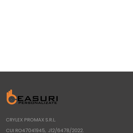
CRYLEX PROMAX S.R.L.
.
CUI RO47041945, J12/6478/2022