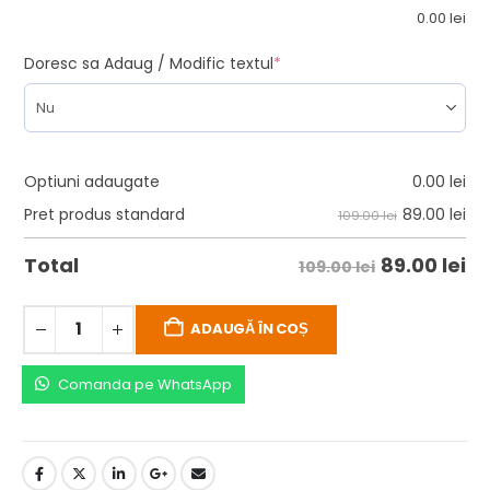
0.00
lei
Doresc sa Adaug / Modific textul
*
Optiuni adaugate
0.00
lei
89.00
lei
Pret produs standard
109.00 lei
89.00
lei
Total
109.00 lei
ADAUGĂ ÎN COȘ
Comanda pe WhatsApp