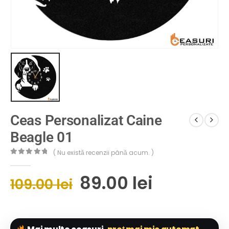
Ceas Personalizat Caine
Beagle 01
( Nu există recenzii până acum. )
0
out of 5
89.00
lei
109.00
lei