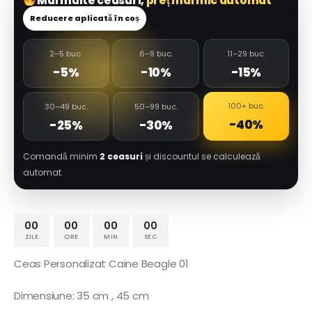
Mai multe ceasuri,
preț mai mic automat
Reducere aplicată în coș
2–5 buc.
6–9 buc.
11–29 buc.
-5%
-10%
-15%
100+ buc.
30–49 buc.
50–99 buc.
-40%
-25%
-30%
Comandă minim
2 ceasuri
și discountul se calculează
automat.
00
00
00
00
ZILE
ORE
MIN
SEC
Ceas Personalizat Caine Beagle 01
Dimensiune: 35 cm , 45 cm