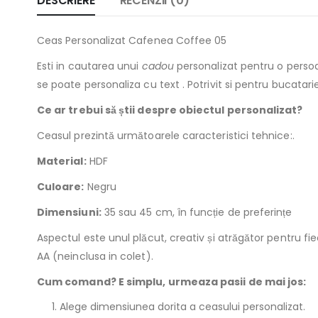
DESCRIERE
RECENZII (0)
Ceas Personalizat Cafenea Coffee 05
Esti in cautarea unui
cadou
personalizat pentru o persoa
se poate personaliza cu text . Potrivit si pentru bucatarie
Ce ar trebui să știi despre obiectul personalizat?
Ceasul prezintă următoarele caracteristici tehnice:.
Material:
HDF
Culoare:
Negru
Dimensiuni:
35 sau 45 cm, în funcție de preferințe
Aspectul este unul plăcut, creativ și atrăgător pentru 
AA (neinclusa in colet).
Cum comand? E simplu, urmeaza pasii de mai jos:
Alege dimensiunea dorita a ceasului personalizat.