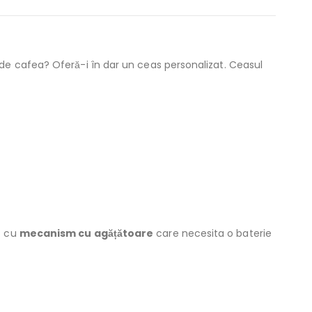
de cafea? Oferă-i în dar un ceas personalizat. Ceasul
t cu
mecanism cu agățătoare
care necesita o baterie