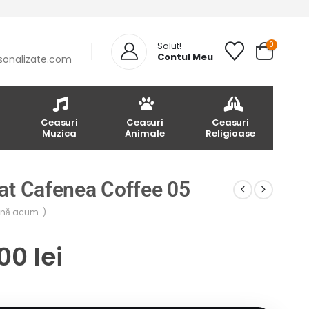
0
Salut!
Contul Meu
sonalizate.com
Ceasuri
Ceasuri
Ceasuri
Muzica
Animale
Religioase
at Cafenea Coffee 05
până acum. )
.00
lei