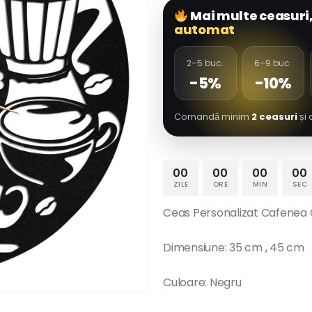
Mai multe ceasuri
automat
2–5 buc.
6–9 buc.
-5%
-10%
Comandă minim
2 ceasuri
și 
00
00
00
00
ZILE
ORE
MIN
SEC
Ceas Personalizat Cafenea 
Dimensiune: 35 cm , 45 cm
Culoare: Negru