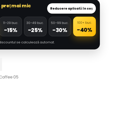
,
preț mai mic
Reducere aplicată în coș
100+ buc.
11–29 buc.
30–49 buc.
50–99 buc.
-40%
-15%
-25%
-30%
discountul se calculează automat.
Coffee 05