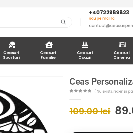
+40722989823
sau pe mail la
contact@ceasuriper
Ceasuri
Ceasuri
Ceasuri
Ceasuri
Sporturi
Familie
Ocazii
Cinema
Ceas Personaliz
( Nu există recenzii 
0
out of 5
89
109.00
lei