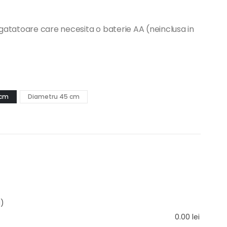
atatoare care necesita o baterie AA (neinclusa in
 cm
Diametru 45 cm
i)
0.00
lei