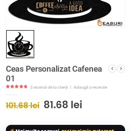
Ceas Personalizat Cafenea
01
2
recenzii de la clienți
|
Adaugă o recenzie
5.00
out of 5
81.68
lei
101.68
lei