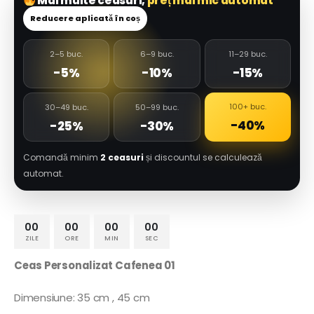
Mai multe ceasuri,
preț mai mic automat
Reducere aplicată în coș
2–5 buc.
6–9 buc.
11–29 buc.
-5%
-10%
-15%
100+ buc.
30–49 buc.
50–99 buc.
-40%
-25%
-30%
Comandă minim
2 ceasuri
și discountul se calculează
automat.
00
00
00
00
ZILE
ORE
MIN
SEC
Ceas Personalizat Cafenea 01
Dimensiune: 35 cm , 45 cm