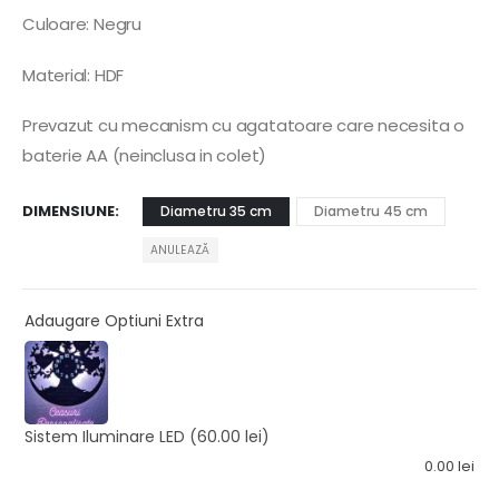
Culoare: Negru
Material: HDF
Prevazut cu mecanism cu agatatoare care necesita o
baterie AA (neinclusa in colet)
DIMENSIUNE
Diametru 35 cm
Diametru 45 cm
ANULEAZĂ
Adaugare Optiuni Extra
Sistem Iluminare LED
(60.00 lei)
0.00
lei