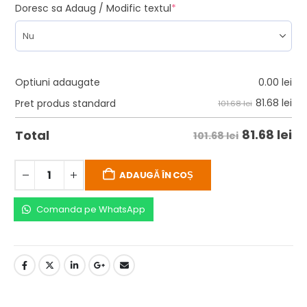
Doresc sa Adaug / Modific textul
*
Optiuni adaugate
0.00
lei
81.68
lei
Pret produs standard
101.68 lei
81.68
lei
Total
101.68 lei
ADAUGĂ ÎN COȘ
Comanda pe WhatsApp