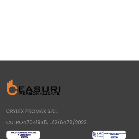
CRYLEX PROMAX S.R.L.
.
CUI RO47041945, J12/6478/2022