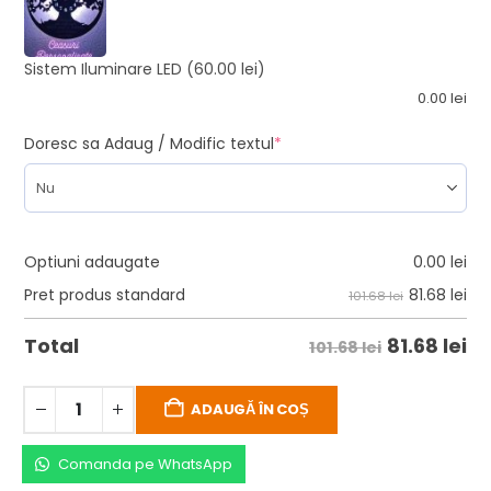
Sistem Iluminare LED
(60.00 lei)
0.00
lei
Doresc sa Adaug / Modific textul
*
Optiuni adaugate
0.00
lei
81.68
lei
Pret produs standard
101.68 lei
81.68
lei
Total
101.68 lei
ADAUGĂ ÎN COȘ
Comanda pe WhatsApp