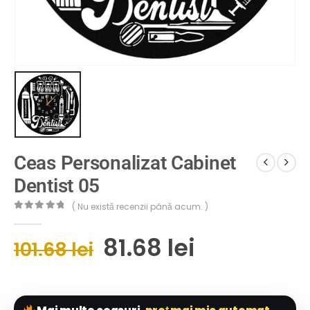
Ceas Personalizat Cabinet
Dentist 05
( Nu există recenzii până acum. )
0
out of 5
81.68
lei
101.68
lei