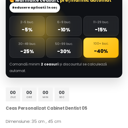
Mai multe ceasuri,
preț mai mic automat
Reducere aplicată în coș
2–5 buc.
6–9 buc.
11–29 buc.
-5%
-10%
-15%
100+ buc.
30–49 buc.
50–99 buc.
-40%
-25%
-30%
Comandă minim
2 ceasuri
și discountul se calculează
automat.
00
00
00
00
ZILE
ORE
MIN
SEC
Ceas Personalizat Cabinet Dentist 05
Dimensiune: 35 cm , 45 cm