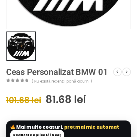
Ceas Personalizat BMW 01
( Nu există recenzii până acum. )
0
out of 5
81.68
lei
101.68
lei
Mai multe ceasuri,
preț mai mic automat
Reducere aplicată în coș