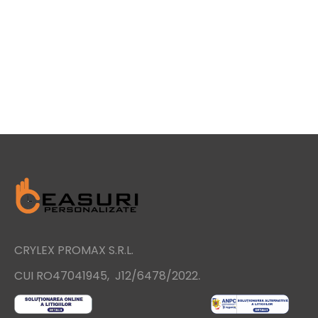
CRYLEX PROMAX S.R.L.
.
CUI RO47041945, J12/6478/2022