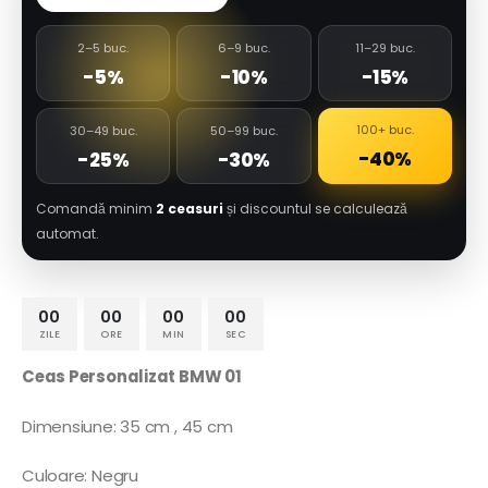
2–5 buc.
6–9 buc.
11–29 buc.
-5%
-10%
-15%
100+ buc.
30–49 buc.
50–99 buc.
-40%
-25%
-30%
Comandă minim
2 ceasuri
și discountul se calculează
automat.
00
00
00
00
ZILE
ORE
MIN
SEC
Ceas Personalizat BMW 01
Dimensiune: 35 cm , 45 cm
Culoare: Negru