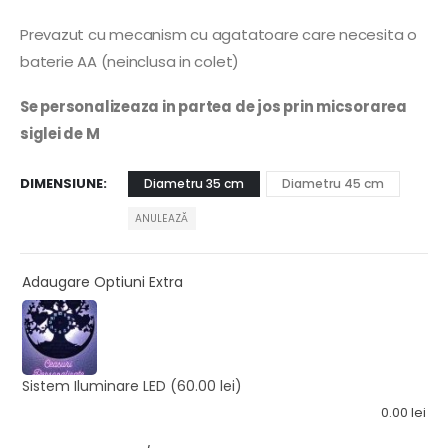
Prevazut cu mecanism cu agatatoare care necesita o
baterie AA (neinclusa in colet)
Se personalizeaza in partea de jos prin micsorarea
siglei de M
DIMENSIUNE
Diametru 35 cm
Diametru 45 cm
ANULEAZĂ
Adaugare Optiuni Extra
Sistem Iluminare LED
(60.00 lei)
0.00
lei