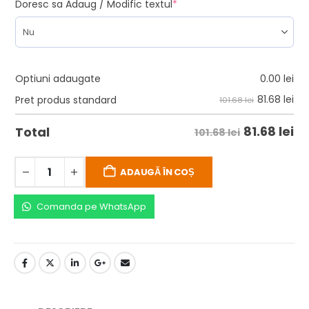
Doresc sa Adaug / Modific textul
*
Optiuni adaugate
0.00
lei
81.68
lei
Pret produs standard
101.68 lei
81.68
lei
Total
101.68 lei
ADAUGĂ ÎN COȘ
Comanda pe WhatsApp