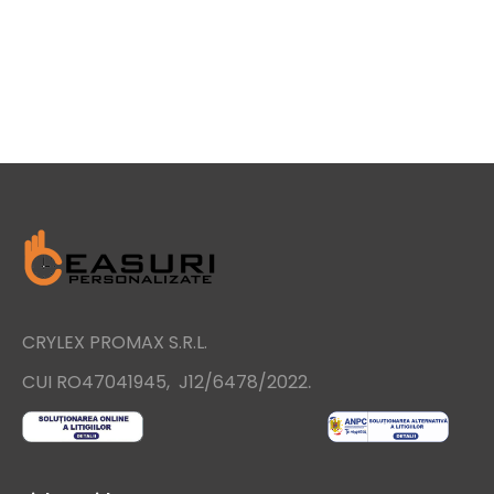
CRYLEX PROMAX S.R.L.
.
CUI RO47041945, J12/6478/2022