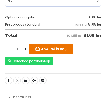
Optiuni adaugate
0.00
lei
81.68
lei
Pret produs standard
101.68 lei
81.68
lei
Total
101.68 lei
ADAUGĂ ÎN COȘ
Comanda pe WhatsApp
DESCRIERE