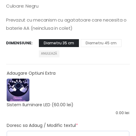
Culoare: Negru
Prevazut cu mecanism cu agatatoare care necesita o
baterie AA (neinclusa in colet)
DIMENSIUNE
Diametru 35 cm
Diametru 45 cm
ANULEAZĂ
Adaugare Optiuni Extra
Sistem Iluminare LED
(60.00 lei)
0.00
lei
Doresc sa Adaug / Modific textul
*