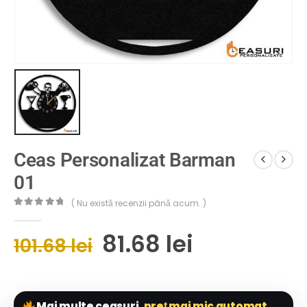
Ceas Personalizat Barman
01
( Nu există recenzii până acum. )
0
out of 5
81.68
lei
101.68
lei
Mai multe ceasuri,
preț mai mic automat