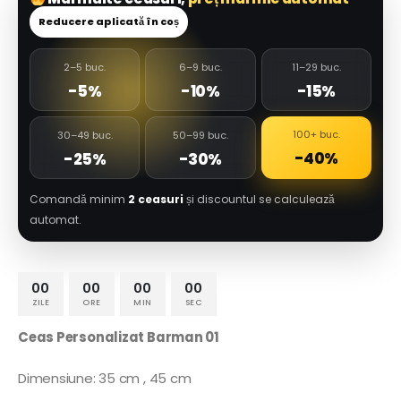
Reducere aplicată în coș
2–5 buc.
6–9 buc.
11–29 buc.
-5%
-10%
-15%
100+ buc.
30–49 buc.
50–99 buc.
-40%
-25%
-30%
Comandă minim
2 ceasuri
și discountul se calculează
automat.
00
00
00
00
ZILE
ORE
MIN
SEC
Ceas Personalizat Barman 01
Dimensiune: 35 cm , 45 cm